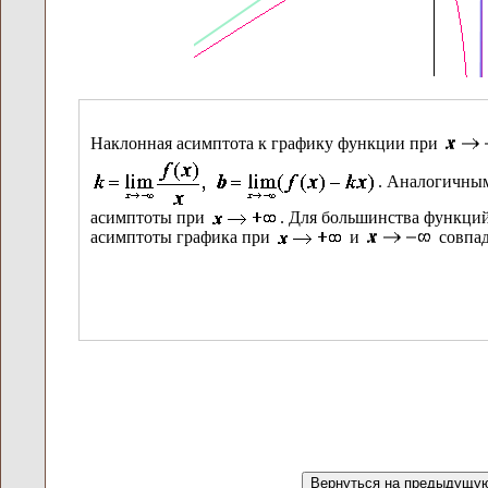
Наклонная асимптота к графику функции при
. Аналогичным
асимптоты при
. Для большинства функций
асимптоты графика при
и
совпад
Горизонтальная асимптота к графику функции при
где
. Значение
определяется из условия
. Аналогично можно найти уравнение