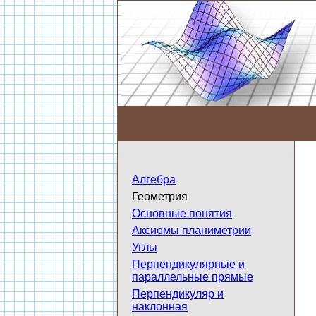
Алгебра
Геометрия
Основные понятия
Аксиомы планиметрии
Углы
Перпендикулярные и
параллельные прямые
Перпендикуляр и
наклонная