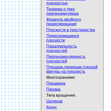
плоскостью
Теорема о трех
перпендикулярах
Формула двойного
проектирования
Плоскости в пространстве
Пересекающиеся
плоскости
Параллельность
плоскостей
Перпендикулярность
плоскостей
Площадь проекции плоской
фигуры на плоскость
Многогранники:
Пирамида
Призма
Тела вращения:
Цилиндр
Конус