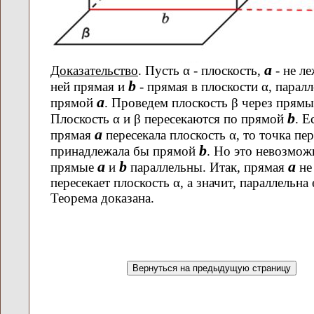
а
Доказательство
. Пусть
α
- плоскость,
- не л
b
ней прямая и
- прямая в плоскости
α
, парал
а
прямой
. Проведем плоскость
β
через прям
b
Плоскость
α
и
β
пересекаются по прямой
. Е
а
прямая
пересекала плоскость
α
, то точка пе
b
принадлежала бы прямой
. Но это невозможн
а
b
а
прямые
и
параллельны. Итак, прямая
не
пересекает плоскость
α
, а значит, параллельна 
Теорема доказана.