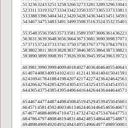
.51
3236
3243
3251
3258
3266
3273
3281
3289
3296
3304
1
.52
3311
3319
3327
3334
3342
3350
3357
3365
3373
3381
1
.53
3388
3396
3404
3412
3420
3428
3436
3443
3451
3459
1
.54
3467
3475
3483
3491
3499
3508
3516
3524
3532
3540
1
.55
3548
3556
3565
3573
3581
3589
3597
3606
3614
3622
1
.56
3631
3639
3648
3656
3664
3673
3681
3690
3698
3707
1
.57
3715
3724
3733
3741
3750
3758
3767
3776
3784
3793
1
.58
3802
3811
3819
3828
3837
3846
3855
3864
3873
3882
1
.59
3890
3899
3908
3917
3926
3936
3945
3954
3963
3972
1
.60
3981
3990
3999
4009
4018
4027
4036
4046
4055
4064
1
.61
4074
4083
4093
4102
4111
4121
4130
4140
4150
4159
1
.62
4169
4178
4188
4198
4207
4217
4227
4236
4246
4256
1
.63
4266
4276
4285
4295
4305
4315
4325
4335
4345
4355
1
.64
4365
4375
4385
4395
4406
4416
4426
4436
4446
4457
1
.65
4467
4477
4487
4498
4508
4519
4529
4539
4550
4560
1
.66
4571
4581
4592
4603
4613
4624
4634
4645
4656
4667
1
.67
4677
4688
4699
4710
4721
4732
4742
4753
4764
4775
1
.68
4786
4797
4808
4819
4831
4842
4853
4864
4875
4887
1
.69
4898
4909
4920
4932
4943
4955
4966
4977
4989
5000
1