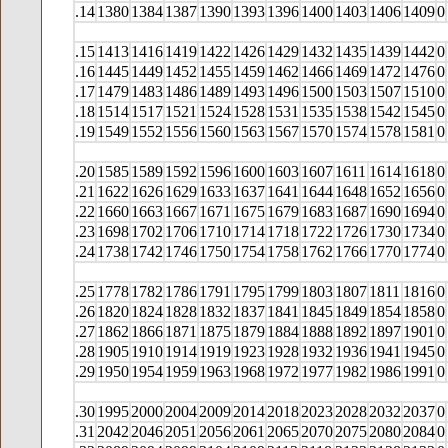
.14
1380
1384
1387
1390
1393
1396
1400
1403
1406
1409
0
.15
1413
1416
1419
1422
1426
1429
1432
1435
1439
1442
0
.16
1445
1449
1452
1455
1459
1462
1466
1469
1472
1476
0
.17
1479
1483
1486
1489
1493
1496
1500
1503
1507
1510
0
.18
1514
1517
1521
1524
1528
1531
1535
1538
1542
1545
0
.19
1549
1552
1556
1560
1563
1567
1570
1574
1578
1581
0
.20
1585
1589
1592
1596
1600
1603
1607
1611
1614
1618
0
.21
1622
1626
1629
1633
1637
1641
1644
1648
1652
1656
0
.22
1660
1663
1667
1671
1675
1679
1683
1687
1690
1694
0
.23
1698
1702
1706
1710
1714
1718
1722
1726
1730
1734
0
.24
1738
1742
1746
1750
1754
1758
1762
1766
1770
1774
0
.25
1778
1782
1786
1791
1795
1799
1803
1807
1811
1816
0
.26
1820
1824
1828
1832
1837
1841
1845
1849
1854
1858
0
.27
1862
1866
1871
1875
1879
1884
1888
1892
1897
1901
0
.28
1905
1910
1914
1919
1923
1928
1932
1936
1941
1945
0
.29
1950
1954
1959
1963
1968
1972
1977
1982
1986
1991
0
.30
1995
2000
2004
2009
2014
2018
2023
2028
2032
2037
0
.31
2042
2046
2051
2056
2061
2065
2070
2075
2080
2084
0