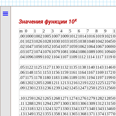
x
Значения функции 10
m
0
1
2
3
4
5
6
7
8
9
1
.00
1000
1002
1005
1007
1009
1012
1014
1016
1019
1021
0
.01
1023
1026
1028
1030
1033
1035
1038
1040
1042
1045
0
.02
1047
1050
1052
1054
1057
1059
1062
1064
1067
1069
0
.03
1072
1074
1076
1079
1081
1084
1086
1089
1091
1094
0
.04
1096
1099
1102
1104
1107
1109
1112
1114
1117
1119
0
.05
1122
1125
1127
1130
1132
1135
1138
1140
1143
1146
0
.06
1148
1151
1153
1156
1159
1161
1164
1167
1169
1172
0
.07
1175
1178
1180
1183
1186
1189
1191
1194
1197
1199
0
.08
1202
1205
1208
1211
1213
1216
1219
1222
1225
1227
0
.09
1230
1233
1236
1239
1242
1245
1247
1250
1253
1256
0
.10
1259
1262
1265
1268
1271
1274
1276
1279
1282
1285
0
.11
1288
1291
1294
1297
1300
1303
1306
1309
1312
1315
0
.12
1318
1321
1324
1327
1330
1334
1337
1340
1343
1346
0
.13
1349
1352
1355
1358
1361
1365
1368
1371
1374
1377
0