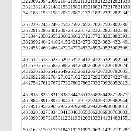
.32
2089
2094
2099
2104
2109
2113
2118
2123
2128
2133
0
.33
2138
2143
2148
2153
2158
2163
2168
2173
2178
2183
0
.34
2188
2193
2198
2203
2208
2213
2218
2223
2228
2234
1
.35
2239
2244
2249
2254
2259
2265
2270
2275
2280
2286
1
.36
2291
2296
2301
2307
2312
2317
2323
2328
2333
2339
1
.37
2344
2350
2355
2360
2366
2371
2377
2382
2388
2393
1
.38
2399
2404
2410
2415
2421
2427
2432
2438
2443
2449
1
.39
2455
2460
2466
2472
2477
2483
2489
2495
2500
2506
1
.40
2512
2518
2523
2529
2535
2541
2547
2553
2559
2564
1
.41
2570
2576
2582
2588
2594
2600
2606
2612
2618
2624
1
.42
2630
2636
2642
2649
2655
2661
2667
2673
2679
2685
1
.43
2692
2698
2704
2710
2716
2723
2729
2735
2742
2748
1
.44
2754
2761
2767
2773
2780
2786
2793
2799
2805
2812
1
.45
2818
2825
2831
2838
2844
2851
2858
2864
2871
2877
1
.46
2884
2891
2897
2904
2911
2917
2924
2931
2938
2944
1
.47
2951
2958
2965
2972
2979
2985
2992
2999
3006
3013
1
.48
3020
3027
3034
3041
3048
3055
3062
3069
3076
3083
1
.49
3090
3097
3105
3112
3119
3126
3133
3141
3148
3155
1
.50
3162
3170
3177
3184
3192
3199
3206
3214
3221
3228
1