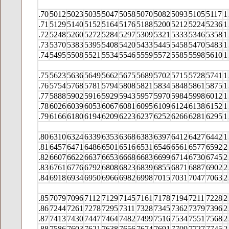
.70
5012
5023
5035
5047
5058
5070
5082
5093
5105
5117
1
.71
5129
5140
5152
5164
5176
5188
5200
5212
5224
5236
1
.72
5248
5260
5272
5284
5297
5309
5321
5333
5346
5358
1
.73
5370
5383
5395
5408
5420
5433
5445
5458
5470
5483
1
.74
5495
5508
5521
5534
5546
5559
5572
5585
5598
5610
1
.75
5623
5636
5649
5662
5675
5689
5702
5715
5728
5741
1
.76
5754
5768
5781
5794
5808
5821
5834
5848
5861
5875
1
.77
5888
5902
5916
5929
5943
5957
5970
5984
5998
6012
1
.78
6026
6039
6053
6067
6081
6095
6109
6124
6138
6152
1
.79
6166
6180
6194
6209
6223
6237
6252
6266
6281
6295
1
.80
6310
6324
6339
6353
6368
6383
6397
6412
6427
6442
1
.81
6457
6471
6486
6501
6516
6531
6546
6561
6577
6592
2
.82
6607
6622
6637
6653
6668
6683
6699
6714
6730
6745
2
.83
6761
6776
6792
6808
6823
6839
6855
6871
6887
6902
2
.84
6918
6934
6950
6966
6982
6998
7015
7031
7047
7063
2
.85
7079
7096
7112
7129
7145
7161
7178
7194
7211
7228
2
.86
7244
7261
7278
7295
7311
7328
7345
7362
7379
7396
2
.87
7413
7430
7447
7464
7482
7499
7516
7534
7551
7568
2
.88
7586
7603
7621
7638
7656
7674
7691
7709
7727
7745
2