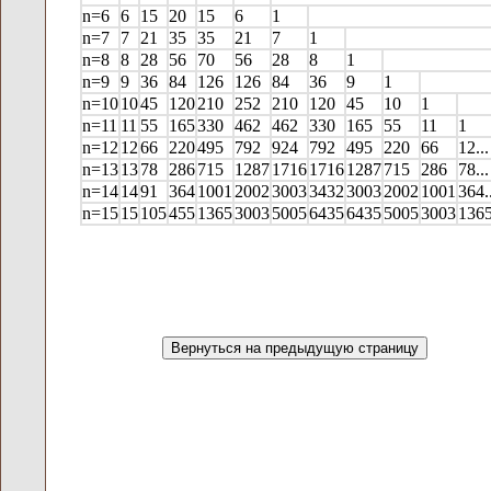
n=6
6
15
20
15
6
1
n=7
7
21
35
35
21
7
1
n=8
8
28
56
70
56
28
8
1
n=9
9
36
84
126
126
84
36
9
1
n=10
10
45
120
210
252
210
120
45
10
1
n=11
11
55
165
330
462
462
330
165
55
11
1
n=12
12
66
220
495
792
924
792
495
220
66
12...
n=13
13
78
286
715
1287
1716
1716
1287
715
286
78...
n=14
14
91
364
1001
2002
3003
3432
3003
2002
1001
364..
n=15
15
105
455
1365
3003
5005
6435
6435
5005
3003
1365