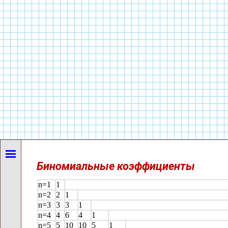
Биномиальные коэффициенты
n=1
1
n=2
2
1
n=3
3
3
1
n=4
4
6
4
1
n=5
5
10
10
5
1