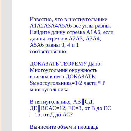
Известно, что в шестиугольнике
А1А2А3А4А5А6 все углы равны.
Найдите длину отрезка А1А6, если
длины отрезков А2А3, А3А4,
А5А6 равны 3, 4 и 1
соответственно.
ДОКАЗАТЬ ТЕОРЕМУ Дано:
Многоугольник окружность
вписана в него ДОКАЗАТЬ:
Sмногоугольника=1/2 части * P
многоугольника
В пятиугольнике, АВ║CД,
ДE║BCАС=12, ЕС=3, от В до ЕС
= 16, от Д до АС?
Вычислите объем и площадь