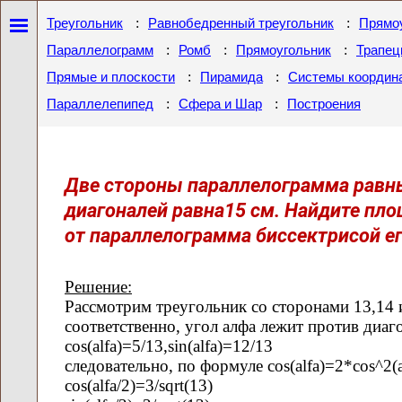
:
:
Треугольник
Равнобедренный треугольник
Прямоу
:
:
:
Параллелограмм
Ромб
Прямоугольник
Трапец
:
:
Прямые и плоскости
Пирамида
Системы координ
:
:
Параллелепипед
Сфера и Шар
Построения
Две стороны параллелограмма равны
диагоналей равна15 см. Найдите пло
от параллелограмма биссектрисой ег
Решение:
Рассмотрим треугольник со сторонами 13,14 и
соответственно, угол алфа лежит против диаг
cos(alfa)=5/13,sin(alfa)=12/13
следовательно, по формуле cos(alfa)=2*cos^2(a
cos(alfa/2)=3/sqrt(13)