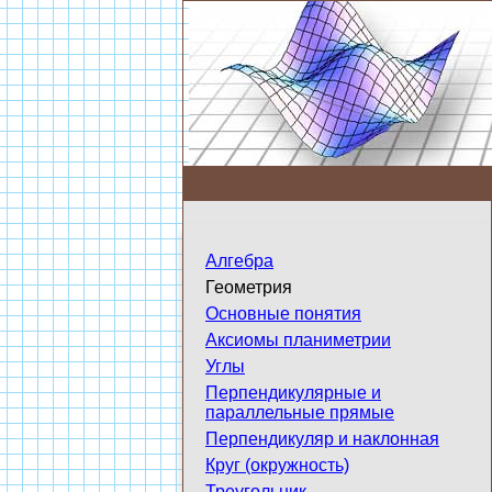
Алгебра
Геометрия
Основные понятия
Аксиомы планиметрии
Углы
Перпендикулярные и
параллельные прямые
Перпендикуляр и наклонная
Круг (окружность)
Треугольник