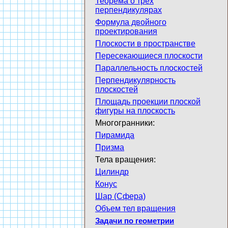
Теорема о трех
перпендикулярах
Формула двойного
проектирования
Плоскости в пространстве
Пересекающиеся плоскости
Параллельность плоскостей
Перпендикулярность
плоскостей
Площадь проекции плоской
фигуры на плоскость
Многогранники:
Пирамида
Призма
Тела вращения:
Цилиндр
Конус
Шар (Сфера)
Объем тел вращения
Задачи по геометрии