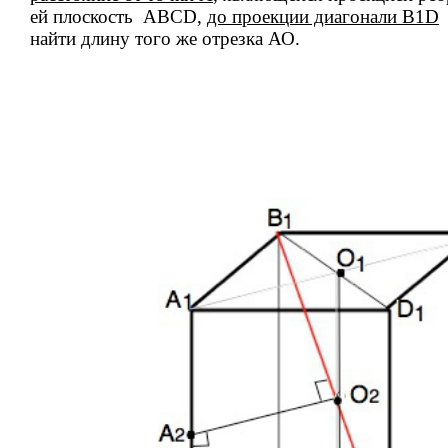
ей плоскость АВСD,
до проекции диагонали В1D
н
найти длину того же отрезка АО.