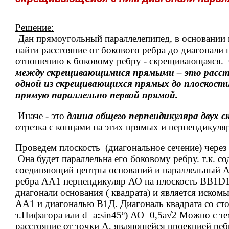
Решение:
Дан прямоугольный параллелепипед, в основании 
найти расстояние от бокового ребра до диагонали 
отношению к боковому ребру - скрещивающаяся.
между скрещивающимися прямыми – это расст
одной из скрещивающихся прямых до плоскости,
прямую параллельно первой прямой.
Иначе - это
длина общего перпендикуляра двух
отрезка с концами на этих прямых и перпендикуля
Проведем плоскость (диагональное сечение) через
Она будет параллельна его боковому ребру. т.к. 
соединяющий центры оснований и параллельный 
ребра АА1 перпендикуляр АО на плоскость ВВ1
диагонали основания ( квадрата) и является иско
АА1 и диагональю В1Д. Диагональ квадрата со с
т.Пифагора или d=a
:
sin45º) АО=0,5а√2 Можно с те
расстояние от точки А
, являющейся проекцией ре