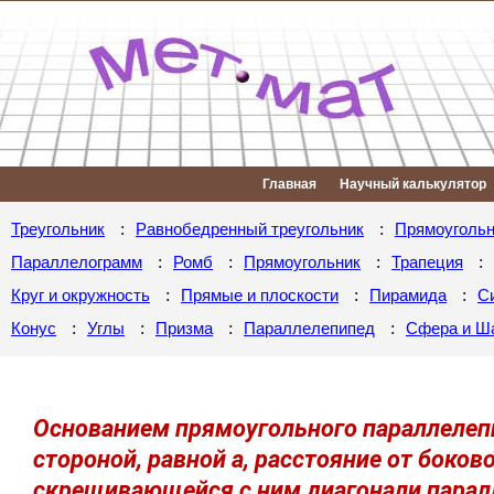
Главная
Научный калькулятор
:
:
Треугольник
Равнобедренный треугольник
Прямоугольн
:
:
:
:
Параллелограмм
Ромб
Прямоугольник
Трапеция
:
:
:
Круг и окружность
Прямые и плоскости
Пирамида
С
:
:
:
:
Конус
Углы
Призма
Параллелепипед
Сфера и Ш
Основанием прямоугольного параллелеп
стороной, равной а, расстояние от боков
скрещивающейся с ним диагонали паралл