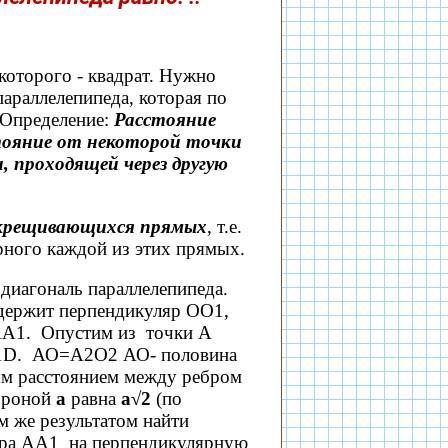
которого - квадрат. Нужно
параллелепипеда, которая по
 Определение:
Расстояние
ояние от некоторой точки
 проходящей через другую
 скрещивающихся прямых
, т.е.
рного каждой из этих прямых.
 диагональ параллелепипеда.
содержит перпендикуляр ОО1,
АА1. Опустим из точки А
D1D. АО=А2О2 АО- половина
мым расстоянием между ребром
тороной
а
равна
а√2
(по
м же результатом найти
бра АА1 на перпендикулярную