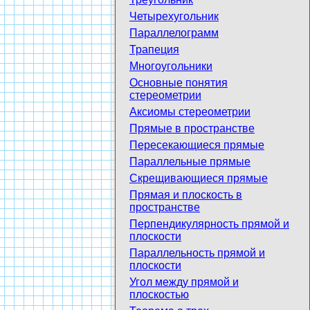
Четырехугольник
Параллелограмм
Трапеция
Многоугольники
Основные понятия
стереометрии
Аксиомы стереометрии
Прямые в пространстве
Пересекающиеся прямые
Параллельные прямые
Скрещивающиеся прямые
Прямая и плоскость в
пространстве
Перпендикулярность прямой и
плоскости
Параллельность прямой и
плоскости
Угол между прямой и
плоскостью