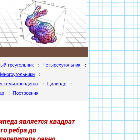
:
:
ый треугольник
Четырехугольник
:
Многоугольники
:
:
истемы координат
Цилиндр
:
ар
Построения
ипеда является квадрат
ого ребра до
елепипеда равно. ..