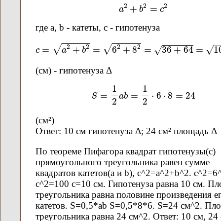
a
2
+
b
2
=
c
2
2
2
2
+
=
a
b
c
где а, b - катеты, с - гипотенуза
c
=
a
2
+
b
2
=
6
2
+
8
2
=
36
+
64
=
100
=
10
2
2
2
2
√
√
=
+
=
6
+
8
=
36
+
64
=
1
√
√
c
a
b
(cм) - гипотенуза Δ
S
=
1
2
a
b
=
1
2
⋅
6
⋅
8
=
24
1
1
=
=
⋅
6
⋅
8
=
24
S
a
b
2
2
(см²)
Ответ: 10 см гипотенуза Δ; 24 см² площадь Δ
По теореме Пифагора квадрат гипотенузы(с)
прямоугольного треугольника равен сумме
квадратов катетов(а и b), c^2=a^2+b^2. c^2=
c^2=100 c=10 см. Гипотенуза равна 10 см. П
треугольника равна половине произведения е
катетов. S=0,5*ab S=0,5*8*6. S=24 см^2. Пл
треугольника равна 24 см^2. Ответ: 10 см, 24