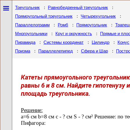
:
:
Треугольник
Равнобедренный треугольник
:
:
Прямоугольный треугольник
Четырехугольник
:
:
:
Параллелограмм
Ромб
Прямоугольник
Трапец
:
:
Многоугольники
Круг и окружность
Прямые и пло
:
:
:
Пирамида
Системы координат
Цилиндр
Конус
:
:
:
Призма
Параллелепипед
Сфера и Шар
Постр
Катеты прямоугольного треугольник
равны 6 и 8 см. Найдите гипотенузу и
площадь треугольника.
Решение:
а=6 см b=8 см с - ? см S - ? см² Решение: по т
Пифагора: