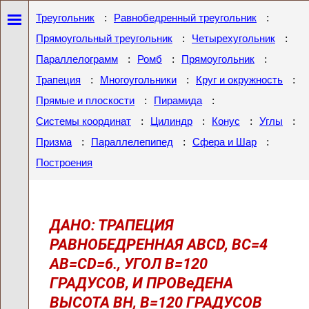
:
:
Треугольник
Равнобедренный треугольник
:
:
Прямоугольный треугольник
Четырехугольник
:
:
:
Параллелограмм
Ромб
Прямоугольник
:
:
:
Трапеция
Многоугольники
Круг и окружность
:
:
Прямые и плоскости
Пирамида
:
:
:
:
Системы координат
Цилиндр
Конус
Углы
:
:
:
Призма
Параллелепипед
Сфера и Шар
Построения
ДАНО: ТРАПЕЦИЯ
РАВНОБЕДРЕННАЯ ABCD, BC=4
AB=CD=6., УГОЛ В=120
ГРАДУСОВ, И ПРОВеДЕНА
ВЫСОТА BH, B=120 ГРАДУСОВ