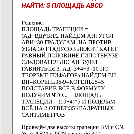
НАЙТИ: S ПЛОЩАДЬ ABCD
Решение:
ПЛОЩАДЬ ТРАПЕЦИИ =
(АД+ВД)*БН/2 НАЙДЁМ АН; УГОЛ
АВН=30 ГРАДУСАМ. НА ПРОТИВ
УГЛА 30 ГТАДУСОВ ЛЕЖИТ КАТЕТ
РАВНЫЙ ПОЛОВИНЕ ГИПОТЕНУЗЕ.
СЛеДОВАТЕЛЬНО АН БУДЕТ
РАВНЯТЬСЯ 3. АД=3+4+3=10 ПО
ТЕОРЕМЕ ПИФАГОРа НАЙДЁМ ВН
ВН=КОРЕНЬ36-9=КОРЕНЬ25=5
ПОДСТАВИВ ВСЁ В ФОРМУЛУ
ПОЛУЧИМ ЧТО... ПЛОЩАДЬ
ТРАПЕЦИИ = (10+4)*5 И ПОДЕЛиМ
ВСЁ НА 2 ОТВЕТ:35КВАДРАТНЫХ
САНТИМЕТРОВ
Проведём две высоты трапеции ВМ и СN.
Углы АВМ и ДСN равны по 30°