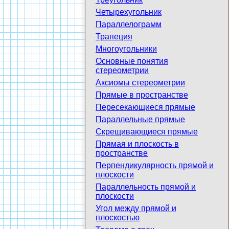
Четырехугольник
Параллелограмм
Трапеция
Многоугольники
Основные понятия
стереометрии
Аксиомы стереометрии
Прямые в пространстве
Пересекающиеся прямые
Параллельные прямые
Скрещивающиеся прямые
Прямая и плоскость в
пространстве
Перпендикулярность прямой и
плоскости
Параллельность прямой и
плоскости
Угол между прямой и
плоскостью