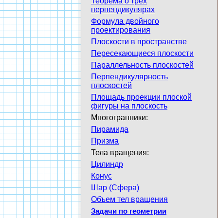
Теорема о трех
перпендикулярах
Формула двойного
проектирования
Плоскости в пространстве
Пересекающиеся плоскости
Параллельность плоскостей
Перпендикулярность
плоскостей
Площадь проекции плоской
фигуры на плоскость
Многогранники:
Пирамида
Призма
Тела вращения:
Цилиндр
Конус
Шар (Сфера)
Объем тел вращения
Задачи по геометрии