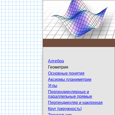
Алгебра
Геометрия
Основные понятия
Аксиомы планиметрии
Углы
Перпендикулярные и
параллельные прямые
Перпендикуляр и наклонная
Круг (окружность)
Треугольник