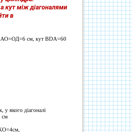
 а кут між діагоналями
йти в
 R=АО=ОД=6 см, кут ВDА=60
, у якого діагоналі
0 см
 КО=4см,