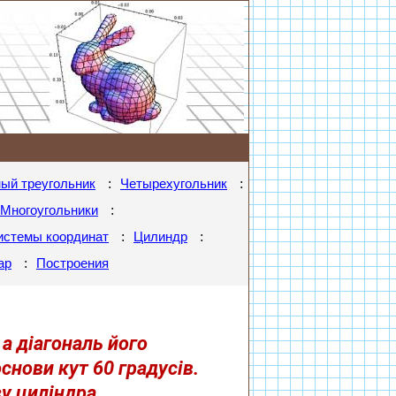
:
:
ый треугольник
Четырехугольник
:
Многоугольники
:
:
истемы координат
Цилиндр
:
ар
Построения
 а діагональ його
нови кут 60 градусів.
у циліндра.