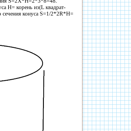
 сечения S=2X*H=2*3*8=48.
а H= корень из(L квадрат-
о сечения конуса S=1/2*2R*H=
2=60.