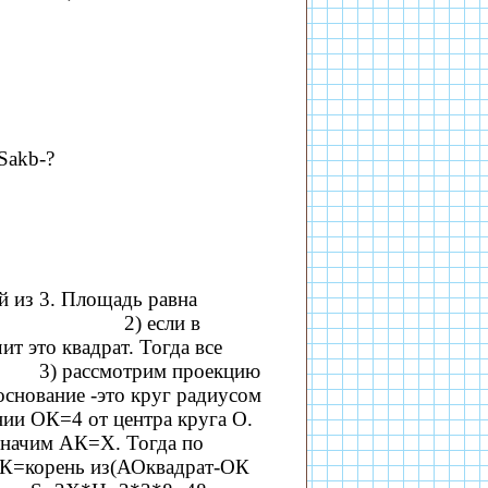
Sakb-?
й из 3. Площадь равна
я из 3. 2) если в
т это квадрат. Тогда все
рассмотрим проекцию
основание -это круг радиусом
нии ОК=4 от центра круга О.
значим АК=Х. Тогда по
АК=корень из(АОквадрат-ОК