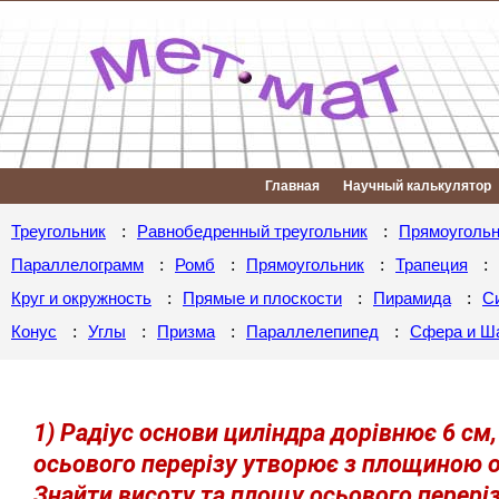
Главная
Научный калькулятор
:
:
Треугольник
Равнобедренный треугольник
Прямоугольн
:
:
:
:
Параллелограмм
Ромб
Прямоугольник
Трапеция
:
:
:
Круг и окружность
Прямые и плоскости
Пирамида
С
:
:
:
:
Конус
Углы
Призма
Параллелепипед
Сфера и Ш
1) Радіус основи циліндра дорівнює 6 см,
осьового перерізу утворює з площиною ос
Знайти висоту та площу осьового переріз