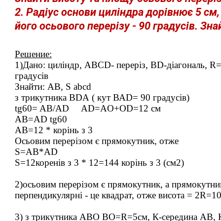
2. Радіус основи циліндра дорівнює 5 см,
його осьового перерізу - 90 градусів. Зна
Решение:
1)Дано: циліндр, АВСD- переріз, ВD-діагональ,
градусів
Знайти: АВ, S abcd
з трикутника ВDА ( кут ВАD= 90 градусів)
tg60= AB/AD AD=AO+OD=12 см
AB=AD tg60
AB=12 * корінь з 3
Осьовим перерізом є прямокутник, отже
S=AB*AD
S=12коренів з 3 * 12=144 корінь з 3 (см2)
2)осьовим перерізом є прямокутник, а прямокутник
перпендикулярні - це квадрат, отже висота = 2R=1
3) з трикутника АВО ВО=R=5см, К-середина АВ,