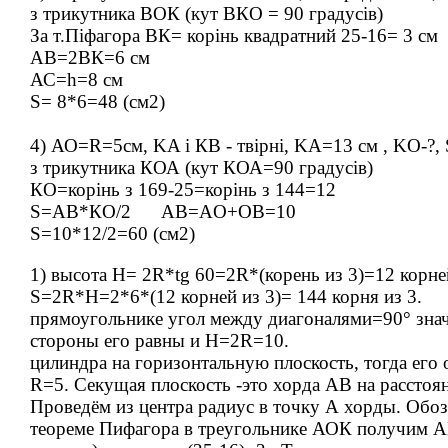
з трикутника ВОК (кут ВКО = 90 градусів)
За т.Піфагора ВК= корінь квадратний 25-16= 3 см
АВ=2ВК=6 см
АС=h=8 cм
S= 8*6=48 (cм2)
4) АО=R=5см, KA і КВ - твірні, KA=13 cм , KO-?, 
з трикутника КОА (кут КОА=90 градусів)
КО=корінь з 169-25=корінь з 144=12
S=АВ*КО/2 АВ=AO+OB=10
S=10*12/2=60 (см2)
1) высота Н= 2R*tg 60=2R*(корень из 3)=12 корне
S=2R*H=2*6*(12 корней из 3)= 144 корн
прямоугольнике угол между диагоналями=90° значи
стороны его равны и Н=2R=10. 3) 
цилиндра на горизонтальную плоскость, тогда его 
R=5. Секущая плоскость -это хорда АВ на расстоя
Проведём из центра радиус в точку А хорды. Обо
теореме Пифагора в треугольнике АОК получим 