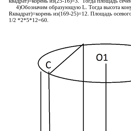
квадрат)=корень из(25-16)=3. Тогда площадь
4)Обозначим образующую L. Тогда высота конус
Rквадрат)=корень из(169-25)=12. Площадь осевог
1/2 *2*5*1