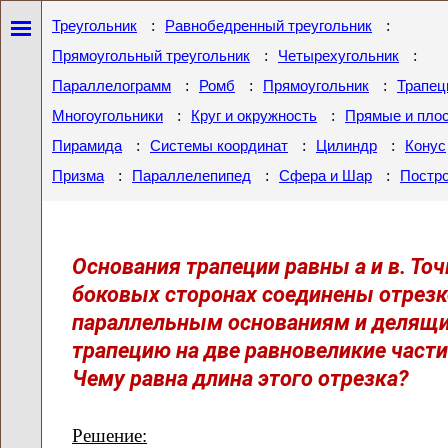
:
:
Треугольник
Равнобедренный треугольник
:
:
Прямоугольный треугольник
Четырехугольник
:
:
:
Параллелограмм
Ромб
Прямоугольник
Трапец
:
:
Многоугольники
Круг и окружность
Прямые и пло
:
:
:
Пирамида
Системы координат
Цилиндр
Конус
:
:
:
Призма
Параллелепипед
Сфера и Шар
Постр
Основания трапеции равны а и в. Точ
боковых сторонах соединены отрезк
параллельным основаниям и делящ
трапецию на две равновеликие части
Чему равна длина этого отрезка?
Решение: