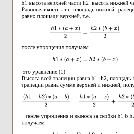
h1 высота верхней части h2 высота нижней ч
Равновеликость - т.е. площадь нижней трапец
равно площади верхней, т.е.
h
1
∗
(
a
+
x
)
2
=
h
2
∗
(
b
+
x
)
2
1
∗
(
+
)
2
∗
(
+
)
h
a
x
h
b
x
=
2
2
после упрощения получаем
h
1
∗
(
a
+
x
)
=
h
2
∗
(
b
+
x
)
1
∗
(
+
)
=
2
∗
(
+
)
h
a
x
h
b
x
это уравнение (1)
Высота всей трапеции равна h1+h2, площадь 
трапеции равна сумме верхней и нижней, пол
(
h
1
+
h
2
)
∗
(
a
+
b
)
2
=
h
1
∗
(
a
+
x
)
2
+
h
2
∗
(
b
+
x
)
(
1
+
2
)
∗
(
+
)
1
∗
(
+
)
2
∗
(
h
h
a
b
h
a
x
h
=
+
2
2
после упрощения и выноса за скобки h1 b h
получаем
h
1
∗
(
x
−
b
)
=
h
2
∗
(
a
−
x
)