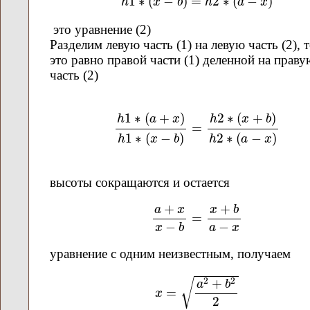
1
∗
(
−
)
=
2
∗
(
−
)
h
x
b
h
a
x
это уравнение (2)
Разделим левую часть (1) на левую часть (2), 
это равно правой части (1) деленной на праву
часть (2)
h
1
∗
(
a
+
x
)
h
1
∗
(
x
−
b
)
=
h
2
∗
(
x
+
b
)
h
2
∗
1
∗
(
+
)
2
∗
(
+
)
h
a
x
h
x
b
=
1
∗
(
−
)
2
∗
(
−
)
h
x
b
h
a
x
высоты сокращаются и остается
a
+
x
x
−
b
=
x
+
b
a
−
x
+
+
x
b
a
x
=
−
−
a
x
x
b
уравнение с одним неизвестным, получаем
x
=
a
2
+
b
2
2
2
2
+
√
a
b
=
x
2