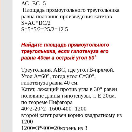
АС=ВС=5
Площадь прямоугольного треугольника
равна половине произведения катетов
S=AС*ВС/2
S=5*5/2=25/2=12.5
Найдите площадь прямоугольного
треугольника, если гипотенуза его
равна 40см а острый угол 60°
Треугольник АВС, где угол В-прямой.
Угол А=60°, тогда угол С=30°,
гипотенуза равна 40 см.
Катет, лежащий против угла в 30° равен
половине длины гипотенузы, т. Е 20см.
по теореме Пифагора
40^2-20^2=1600-400=1200
второй катет равен корню квадратному из
1200
1200=3*400=20корень из 3