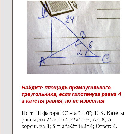
Найдите площадь прямоугольного
треугольника, если гипотенуза равна 4
а катеты равны, но не известны
По т. Пифагора: С² = а ² + б²; Т. К. Катеты
равны, то 2*а² = с²; 2*а²=16; А²=8; А=
корень из 8; S = а*а/2= 8/2=4; Ответ: 4.