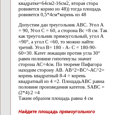
квадратке=64см2-16см2, вторая стора
ровняется корню из 48)) тогда площадь
ровняется 0,5*4см*корень из 48
Допустим дан треугольник АВС. Угол А
= 90, Угол С = 60, а сторона Вс =8 см. Так
как треугольник прямоугольный, угол А
=90°, а угол С =60, то можно найти
третий. Угол В= 180 - А- С = 180-90-
60=30. Катет лежащии против угла 30°
равен половине гипотенузы значит
сторона АС=4см. По теореме Пифагора
находим сторону АВ. АВ^2=ВС^-АС^2=
корень квадратный 8-4 = корень
квадратный из 4 =2. ПлощадьАВС равна
половине произведения катетов. SАВС =
(2*4):2 =4
Таким образом площадь равна 4 см
Найдите площадь прямоугольного