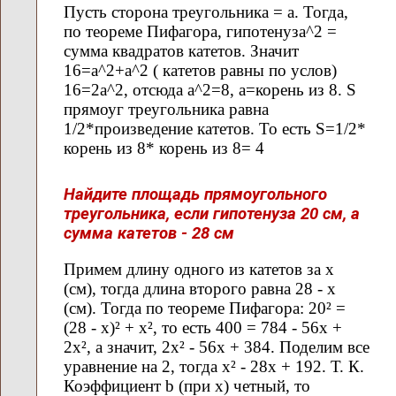
Пусть сторона треугольника = а. Тогда,
по теореме Пифагора, гипотенуза^2 =
сумма квадратов катетов. Значит
16=а^2+а^2 ( катетов равны по услов)
16=2а^2, отсюда а^2=8, а=корень из 8. S
прямоуг треугольника равна
1/2*произведение катетов. То есть S=1/2*
корень из 8* корень из 8= 4
Найдите площадь прямоугольного
треугольника, если гипотенуза 20 см, а
сумма катетов - 28 см
Примем длину одного из катетов за х
(см), тогда длина второго равна 28 - х
(см). Тогда по теореме Пифагора: 20² =
(28 - х)² + х², то есть 400 = 784 - 56х +
2х², а значит, 2х² - 56х + 384. Поделим все
уравнение на 2, тогда х² - 28х + 192. Т. К.
Коэффициент b (при х) четный, то