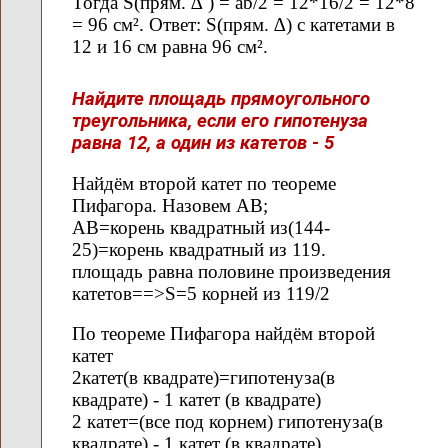
Тогда S(прям. ∆ ) = ab/2 = 12*16/2 = 12*8
= 96 см². Ответ: S(прям. ∆) с катетами в
12 и 16 см равна 96 см².
Найдите площадь прямоугольного
треугольника, если его гипотенуза
равна 12, а один из катетов - 5
Найдём второй катет по теореме
Пифагора. Назовем АВ;
АВ=корень квадратный из(144-
25)=корень квадратный из 119.
площадь равна половине произведения
катетов==>S=5 корней из 119/2
По теореме Пифагора найдём второй
катет
2катет(в квадрате)=гипотенуза(в
квадрате) - 1 катет (в квадрате)
2 катет=(все под корнем) гипотенуза(в
квадрате) - 1 катет (в квадрате)