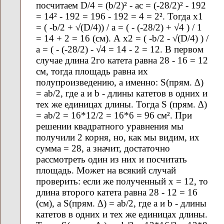
посчитаем D/4 = (b/2)² - ac = (-28/2)² - 192
= 14² - 192 = 196 - 192 = 4 = 2². Тогда х1
= ( -b/2 + √(D/4)) / a = ( - (-28/2) + √4 ) / 1
= 14 + 2 = 16 (см). А х2 = ( -b/2 - √(D/4) ) /
a = ( - (-28/2) - √4 = 14 - 2 = 12. В первом
случае длина 2го катета равна 28 - 16 = 12
см, тогда площадь равна их
полупроизведению, а именно: S(прям. ∆)
= ab/2, где а и b - длины катетов в одних и
тех же единицах длины. Тогда S (прям. ∆)
= ab/2 = 16*12/2 = 16*6 = 96 см². При
решении квадратного уравнения мы
получили 2 корня, но, как мы видим, их
сумма = 28, а значит, достаточно
рассмотреть один из них и посчитать
площадь. Может на всякий случай
проверить: если же полученный х = 12, то
длина второго катета равна 28 - 12 = 16
(см), а S(прям. ∆) = ab/2, где а и b - длины
катетов в одних и тех же единицах длины.