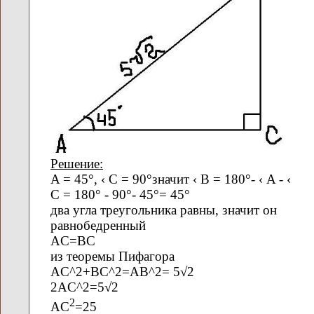
Решение:
A = 45°, ‹ C = 90°значит ‹ В = 180°- ‹ A - ‹
C = 180° - 90°- 45°= 45°
два угла треугольника равны, значит он
равнобедренный
AС=BC
из теоремы Пифагора
AC^2+BC^2=AB^2= 5√2
2AC^2=5√2
2
AC
=25