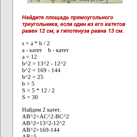
Найдите площадь прямоугольного
треугольника, если один из его катетов
равен 12 см, а гипотенуза равна 13 см.
s = a * b / 2
a - катет b - катет
a = 12
b^2 = 13^2 - 12^2
b^2 = 169 - 144
b^2 = 25
b = 5
S = 5 * 12 / 2
S = 30
Найдем 2 катет.
AB^2=AC^2-BC^2
AB^2=13^2-12^2
AB^2=169-144
AB=5