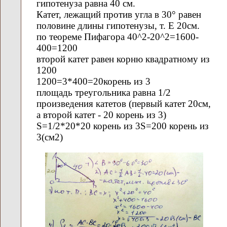
гипотенуза равна 40 см.
Катет, лежащий против угла в 30° равен
половине длины гипотенузы, т. Е 20см.
по теореме Пифагора 40^2-20^2=1600-
400=1200
второй катет равен корню квадратному из
1200
1200=3*400=20корень из 3
площадь треугольника равна 1/2
произведения катетов (первый катет 20см,
а второй катет - 20 корень из 3)
S=1/2*20*20 корень из 3S=200 корень из
3(см2)