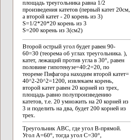
площадь треугольника равна 1/2
произведения катетов (первый катет 20см,
а второй катет - 20 корень из 3)
S=1/2*20*20 корень из 3
S=200 корень из 3(см2)
Второй острый угол будет равен 90-
60=30 (теорема об углах треугольника. ),
катет, лежащий против угла в 30°, равен
половине гипотенузе=40:2=20, по
теореме Пифагора находим второй катет=
40^2-20^2=1200, извлекаем корень,
второй катет равен 20 корней из трех,
площадь равно полупроизведению
катетов, т.е. 20 умножить на 20 корней из
3 и поделить на два, будет 200 корней из
трех.
Треугольник АВС, где угол В-прямой.
Угол А=60°, тогда угол С=30°,