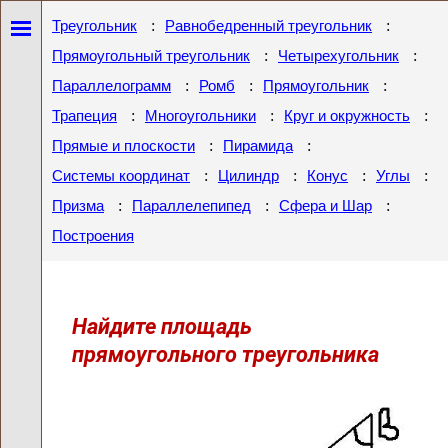
:
:
Треугольник
Равнобедренный треугольник
:
:
Прямоугольный треугольник
Четырехугольник
:
:
:
Параллелограмм
Ромб
Прямоугольник
:
:
:
Трапеция
Многоугольники
Круг и окружность
:
:
Прямые и плоскости
Пирамида
:
:
:
:
Системы координат
Цилиндр
Конус
Углы
:
:
:
Призма
Параллелепипед
Сфера и Шар
Построения
Найдите площадь
прямоугольного треугольника