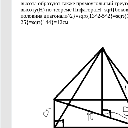
высота образуют также прямоугольный треуг
высоту(H) по теореме Пифагора.Н=sqrt{боков
половина диагонали^2}=sqrt{13^2-5^2}=sqrt{
25}=sqrt{144}=12см