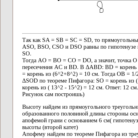
Так как SA = SB = SC = SD, то прямоугольны
ASO, BSO, CSO и DSO равны по гипотенузе 
SO.
Тогда AO = BO = CO = DO, а значит, точка О
пересечения AC и BD. В ΔABD: BD = корень
= корень из (6^2+8^2) = 10 см. Тогда ОВ = 1
ΔSOD по теореме Пифагора: SO = корень из (
корень из ( 13^2 - 15^2) = 12 см. Ответ: 12 с
Рисунок сам построишь)
Высоту найдем из прямоугольного треугольн
образованного половиной длины стороны осно
апофемой грани с основанием 6 см( гипотенуз
высоты (второй катет)
Апофему найдем по теореме Пифагора из тре