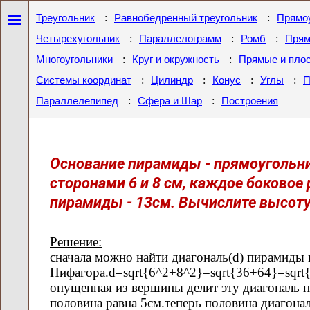
:
:
Треугольник
Равнобедренный треугольник
Прямоу
:
:
:
Четырехугольник
Параллелограмм
Ромб
Прям
:
:
Многоугольники
Круг и окружность
Прямые и пло
:
:
:
:
Системы координат
Цилиндр
Конус
Углы
П
:
:
Параллелепипед
Сфера и Шар
Построения
Основание пирамиды - прямоугольни
сторонами 6 и 8 см, каждое боковое
пирамиды - 13см. Вычислите высот
Решение:
сначала можно найти диагональ(d) пирамиды 
Пифагора.d=sqrt{6^2+8^2}=sqrt{36+64}=sqrt
опущенная из вершины делит эту диагональ п
половина равна 5см.теперь половина диагона