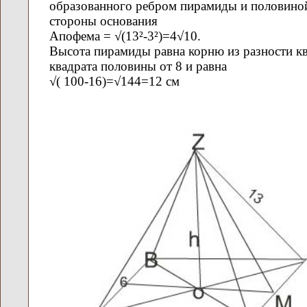
образованного ребром пирамиды и половино
стороны основания
Апофема = √(13²-3²)=4√10.
Высота пирамиды равна корню из разности к
квадрата половины от 8 и равна
√( 100-16)=√144=12 см