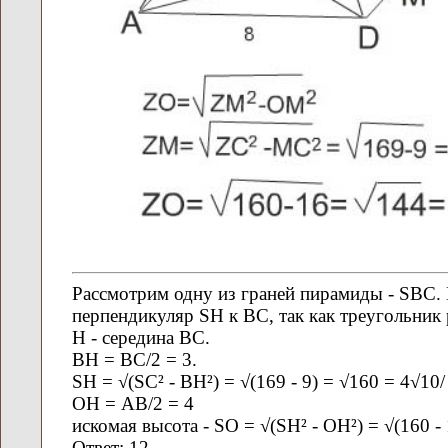
Pассмотрим одну из граней пирамиды - SBC.
перпендикуляр SH к ВС, так как треугольник
Н - середина ВС.
ВН = ВС/2 = 3.
SH = √(SC² - BH²) = √(169 - 9) = √160 = 4√10/
OH = АВ/2 = 4
искомая высота - SO = √(SH² - OH²) = √(160 - 
Ответ: 12.