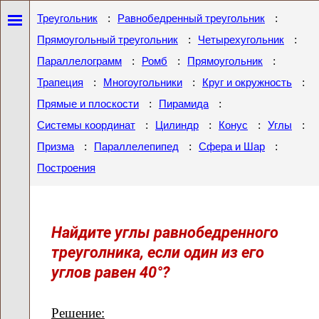
:
:
Треугольник
Равнобедренный треугольник
:
:
Прямоугольный треугольник
Четырехугольник
:
:
:
Параллелограмм
Ромб
Прямоугольник
:
:
:
Трапеция
Многоугольники
Круг и окружность
:
:
Прямые и плоскости
Пирамида
:
:
:
:
Системы координат
Цилиндр
Конус
Углы
:
:
:
Призма
Параллелепипед
Сфера и Шар
Построения
Найдите углы равнобедренного
треуголника, если один из его
углов равен 40°?
Решение: