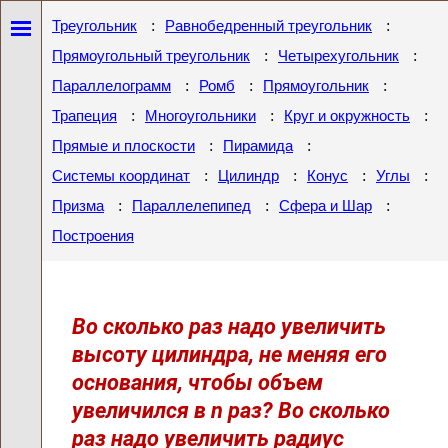
:
:
Треугольник
Равнобедренный треугольник
:
:
Прямоугольный треугольник
Четырехугольник
:
:
:
Параллелограмм
Ромб
Прямоугольник
:
:
:
Трапеция
Многоугольники
Круг и окружность
:
:
Прямые и плоскости
Пирамида
:
:
:
:
Системы координат
Цилиндр
Конус
Углы
:
:
:
Призма
Параллелепипед
Сфера и Шар
Построения
Во сколько раз надо увеличить
высоту цилиндра, не меняя его
основания, чтобы объем
увеличился в n раз? Во сколько
раз надо увеличить радиус