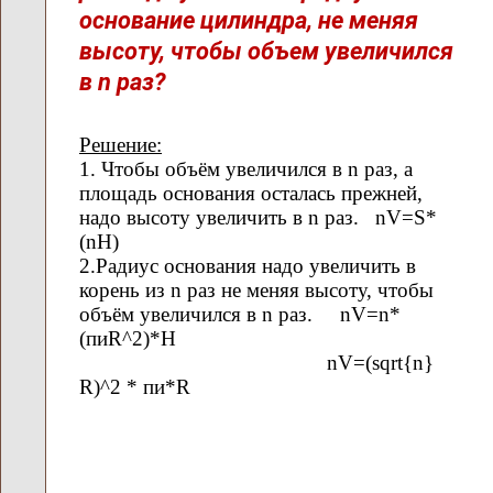
основание цилиндра, не меняя
высоту, чтобы объем увеличился
в n раз?
Решение:
1. Чтобы объём увеличился в n раз, а
площадь основания осталась прежней,
надо высоту увеличить в n раз. nV=S*
(nH)
2.Радиус основания надо увеличить в
корень из n раз не меняя высоту, чтобы
объём увеличился в n раз. nV=n*
(пиR^2)*H
nV=(sqrt{n}
R)^2 * пи*R