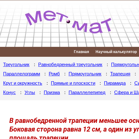
Главная
Научный калькулятор
:
:
Треугольник
Равнобедренный треугольник
Прямоугольн
:
:
:
:
Параллелограмм
Ромб
Прямоугольник
Трапеция
:
:
:
Круг и окружность
Прямые и плоскости
Пирамида
С
:
:
:
:
Конус
Углы
Призма
Параллелепипед
Сфера и Ш
В равнобедренной трапеции меньшее осн
Боковая сторона равна 12 см, а один из у
площадь трапеции