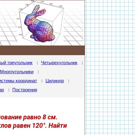
:
:
ый треугольник
Четырехугольник
:
Многоугольники
:
:
истемы координат
Цилиндр
:
ар
Построения
ование равно 8 см.
глов равен 120°. Найти