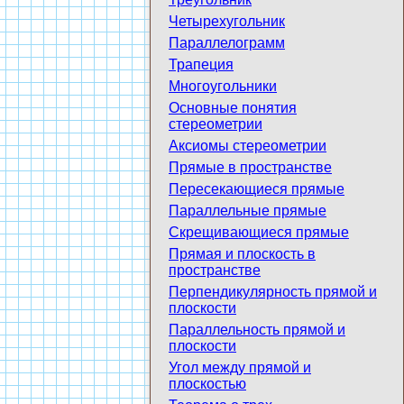
Четырехугольник
Параллелограмм
Трапеция
Многоугольники
Основные понятия
стереометрии
Аксиомы стереометрии
Прямые в пространстве
Пересекающиеся прямые
Параллельные прямые
Скрещивающиеся прямые
Прямая и плоскость в
пространстве
Перпендикулярность прямой и
плоскости
Параллельность прямой и
плоскости
Угол между прямой и
плоскостью