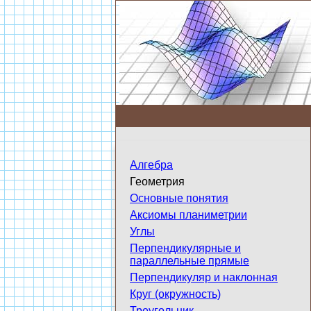
Алгебра
Геометрия
Основные понятия
Аксиомы планиметрии
Углы
Перпендикулярные и
параллельные прямые
Перпендикуляр и наклонная
Круг (окружность)
Треугольник