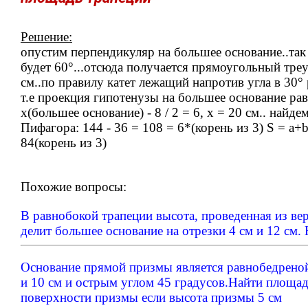
Решение:
опустим перпендикуляр на большее основание..так 
будет 60°...отсюда получается прямоугольный тре
см..по правилу катет лежащий напротив угла в 30°
т.е проекция гипотенузы на большее основание ра
х(большее основание) - 8 / 2 = 6, х = 20 см.. найде
Пифагора: 144 - 36 = 108 = 6*(корень из 3) S = a+b
84(корень из 3)
Похожие вопросы:
В равнобокой трапеции высота, проведенная из ве
делит большее основание на отрезки 4 см и 12 см
Основание прямой призмы является равнобедреной
и 10 см и острым углом 45 градусов.Найти площа
поверхности призмы если высота призмы 5 см