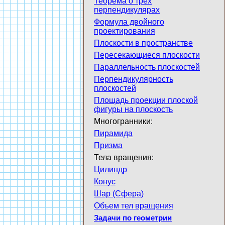
Теорема о трех
перпендикулярах
Формула двойного
проектирования
Плоскости в пространстве
Пересекающиеся плоскости
Параллельность плоскостей
Перпендикулярность
плоскостей
Площадь проекции плоской
фигуры на плоскость
Многогранники:
Пирамида
Призма
Тела вращения:
Цилиндр
Конус
Шар (Сфера)
Объем тел вращения
Задачи по геометрии