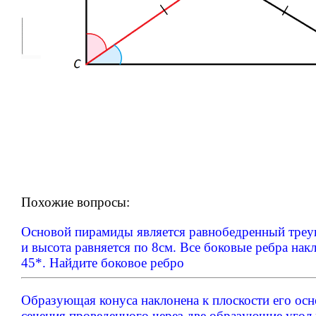
Похожие вопросы:
Основой пирамиды является равнобедренный треуг
и высота равняется по 8см. Все боковые ребра на
45*. Найдите боковое ребро
Образующая конуса наклонена к плоскости его ос
сечения,проведенного через две образующие,угол