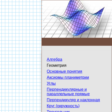
Алгебра
Геометрия
Основные понятия
Аксиомы планиметрии
Углы
Перпендикулярные и
параллельные прямые
Перпендикуляр и наклонная
Круг (окружность)
Треугольник