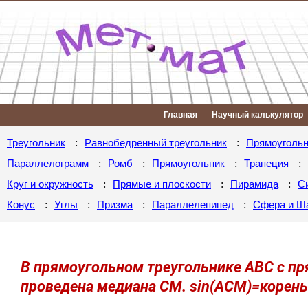
Главная
Научный калькулятор
:
:
Треугольник
Равнобедренный треугольник
Прямоугольн
:
:
:
:
Параллелограмм
Ромб
Прямоугольник
Трапеция
:
:
:
Круг и окружность
Прямые и плоскости
Пирамида
С
:
:
:
:
Конус
Углы
Призма
Параллелепипед
Сфера и Ш
В прямоугольном треугольнике ABC с п
проведена медиана CM. sin(ACM)=корень3