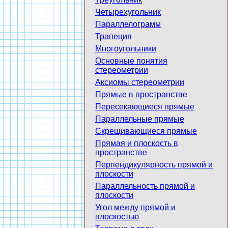
Четырехугольник
Параллелограмм
Трапеция
Многоугольники
Основные понятия
стереометрии
Аксиомы стереометрии
Прямые в пространстве
Пересекающиеся прямые
Параллельные прямые
Скрещивающиеся прямые
Прямая и плоскость в
пространстве
Перпендикулярность прямой и
плоскости
Параллельность прямой и
плоскости
Угол между прямой и
плоскостью