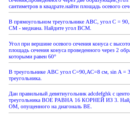
сантиметров в квадрате.найти площадь осевого се
В прямоугольном треугольнике АВС, угол С = 90, 
СМ - медиана. Найдите угол ВСМ.
Угол при вершине осевого сечения конуса с высото
площадь сечения конуса проведенного через 2 об
которыми равен 60°
В треугольнике АВС угол С=90,АС=8 см, sin A = 3
треугольника.
Дан правильный девятиугольник adcdefghk с цент
треугольника BOE РАВНА 16 КОРНЕЙ ИЗ 3. Найд
OM, опущенного на диагональ BE.