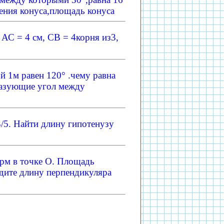
чения конуса,площадь конуса
АС = 4 см, СВ = 4корня из3,
й 1м равен 120° .чему равна
разующие угол между
/5. Найти длину гипотенузу
орм в точке O. Площадь
ите длину перпендикуляра