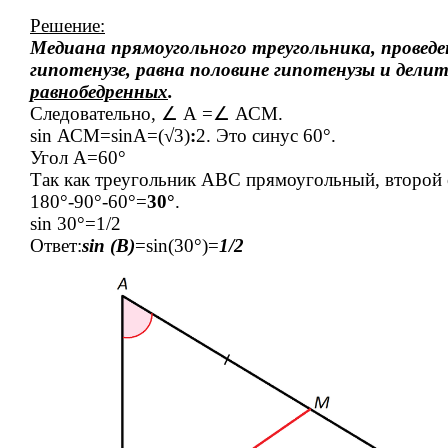
Решение:
Медиана прямоугольного треугольника, проведен
гипотенузе, равна половине гипотенузы и делит
равнобедренных
.
Следовательно, ∠ А =∠ АСМ.
sin АСМ=sinА=(√3)
:
2. Это синус 60°.
Угол А=60°
Так как треугольник АВС прямоугольный, второй
180°-90°-60°=
30°
.
sin 30°=1/2
Ответ:
sin (B)
=sin(30°)=
1/2