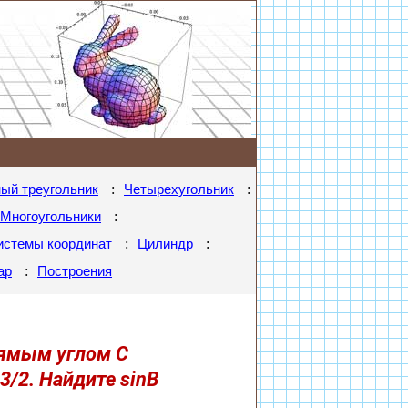
:
:
ый треугольник
Четырехугольник
:
Многоугольники
:
:
истемы координат
Цилиндр
:
ар
Построения
рямым углом C
/2. Найдите sinB