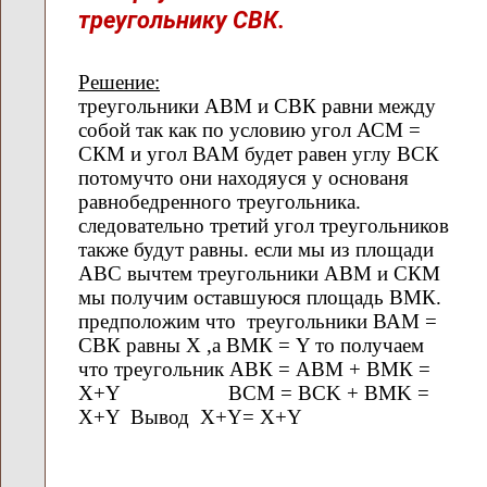
треугольнику СВК.
Решение:
треугольники АВМ и СВК равни между
собой так как по условию угол АСМ =
СКМ и угол ВАМ будет равен углу ВСК
потомучто они находяуся у основаня
равнобедренного треугольника.
следовательно третий угол треугольников
также будут равны. если мы из площади
АВС вычтем треугольники АВМ и СКМ
мы получим оставшуюся площадь ВМК.
предположим что треугольники ВАМ =
СВК равны X ,а ВМК = Y то получаем
что треугольник АВК = АВМ + ВМК =
X+Y BCM = BCK + BMK =
X+Y Вывод X+Y= X+Y