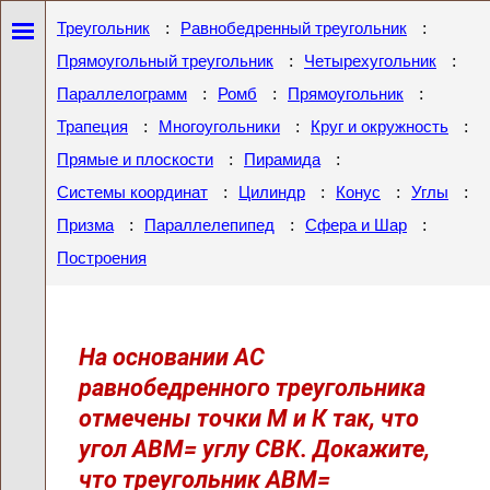
:
:
Треугольник
Равнобедренный треугольник
:
:
Прямоугольный треугольник
Четырехугольник
:
:
:
Параллелограмм
Ромб
Прямоугольник
:
:
:
Трапеция
Многоугольники
Круг и окружность
:
:
Прямые и плоскости
Пирамида
:
:
:
:
Системы координат
Цилиндр
Конус
Углы
:
:
:
Призма
Параллелепипед
Сфера и Шар
Построения
На основании АС
равнобедренного треугольника
отмечены точки М и К так, что
угол АВМ= углу СВК. Докажите,
что треугольник АВМ=