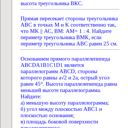
высота треугольника ВКС.
Прямая пересекает стороны треугольника
ABC в точках М и K соответственно так,
что MK || АС, ВМ: АМ= 1 : 4. Найдите
периметр треугольника ВМК, если
периметр треугольника AВС равен 25 см.
Основанием прямого параллелепипеда
ABCDA1B1C1D1 является
параллелограмм ABCD, стороны
которого равны а√2 и 2а, острый угол
равен 45°. Высота параллелепипеда равна
меньшей высоте параллелограмма.
Найдите:
а) меньшую высоту параллелограмма;
б) угол между плоскостью AВС1 и
плоскостью основания;
в) площадь боковой поверхности
параллелепипеда;