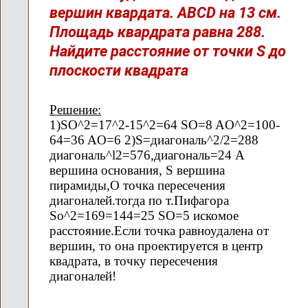
вершин квардата. ABCD на 13 см.
Площадь квардрата равна 288.
Найдите расстояние от точки S до
плоскости квадрата
Решение:
1)SO^2=17^2-15^2=64 SO=8 AO^2=100-
64=36 AO=6 2)S=диагональ^2/2=288
диагональ^l2=576,диагональ=24 A
вершина основания, S вершина
пирамиды,O точка пересечения
диагоналей.тогда по т.Пифагора
So^2=169=144=25 SO=5 искомое
расстояние.Если точка равноудалена от
вершин, то она проектируется в центр
квадрата, в точку пересечения
диагоналей!