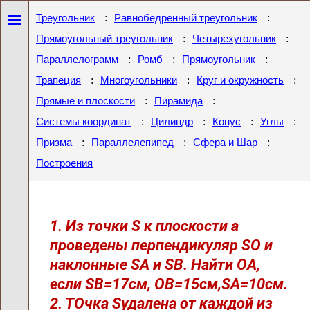
:
:
Треугольник
Равнобедренный треугольник
:
:
Прямоугольный треугольник
Четырехугольник
:
:
:
Параллелограмм
Ромб
Прямоугольник
:
:
:
Трапеция
Многоугольники
Круг и окружность
:
:
Прямые и плоскости
Пирамида
:
:
:
:
Системы координат
Цилиндр
Конус
Углы
:
:
:
Призма
Параллелепипед
Сфера и Шар
Построения
1. Из точки S к плоскости a
проведены перпендикуляр SO и
наклонные SA и SB. Найти ОА,
если SB=17см, ОВ=15см,SА=10см.
2. ТОчка Sудалена от каждой из