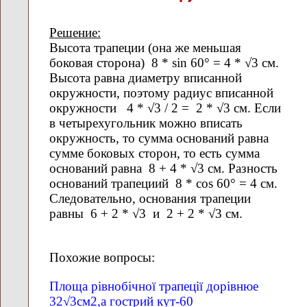
Решение:
Высота трапеции (она же меньшая
боковая сторона) 8 * sin 60° = 4 * √3 см.
Высота равна диаметру вписанной
окружности, поэтому радиус вписанной
окружности 4 * √3 / 2 = 2 * √3 см. Если
в четырехугольник можно вписать
окружность, то сумма оснований равна
сумме боковых сторон, то есть сумма
оснований равна 8 + 4 * √3 см. Разность
оснований трапециий 8 * cos 60° = 4 см.
Следовательно, основания трапеции
равны 6 + 2 * √3 и 2 + 2 * √3 см.
Похожие вопросы:
Площа рівнобічної трапеції дорівнюе
32√3см2,а гострий кут-60