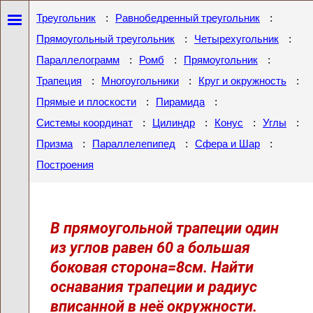
:
:
Треугольник
Равнобедренный треугольник
:
:
Прямоугольный треугольник
Четырехугольник
:
:
:
Параллелограмм
Ромб
Прямоугольник
:
:
:
Трапеция
Многоугольники
Круг и окружность
:
:
Прямые и плоскости
Пирамида
:
:
:
:
Системы координат
Цилиндр
Конус
Углы
:
:
:
Призма
Параллелепипед
Сфера и Шар
Построения
В прямоугольной трапеции один
из углов равен 60 а большая
боковая сторона=8см. Найти
оснавания трапеции и радиус
вписанной в неё окружности.