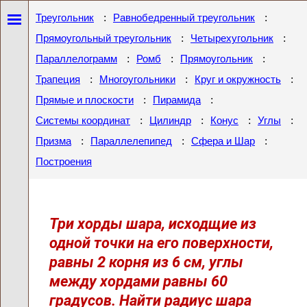
:
:
Треугольник
Равнобедренный треугольник
:
:
Прямоугольный треугольник
Четырехугольник
:
:
:
Параллелограмм
Ромб
Прямоугольник
:
:
:
Трапеция
Многоугольники
Круг и окружность
:
:
Прямые и плоскости
Пирамида
:
:
:
:
Системы координат
Цилиндр
Конус
Углы
:
:
:
Призма
Параллелепипед
Сфера и Шар
Построения
Три хорды шара, исходщие из
одной точки на его поверхности,
равны 2 корня из 6 см, углы
между хордами равны 60
градусов. Найти радиус шара