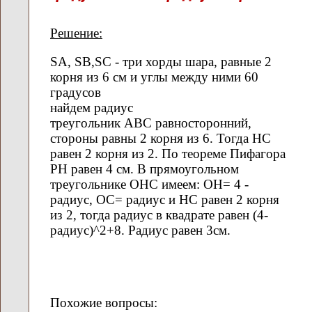
Решение:
SA, SB,SC - три хорды шара, равные 2
корня из 6 см и углы между ними 60
градусов
найдем радиус
треугольник АВС равносторонний,
стороны равны 2 корня из 6. Тогда HC
равен 2 корня из 2. По теореме Пифагора
РН равен 4 см. В прямоугольном
треугольнике ОНС имеем: ОН= 4 -
радиус, ОС= радиус и НС равен 2 корня
из 2, тогда радиус в квадрате равен (4-
радиус)^2+8. Радиус равен 3см.
Похожие вопросы: